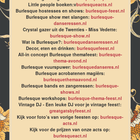
Little people boeken:v
burlesqueacts.nl
Burlesque hostesses en shows:
burlesque-feest.nl
Burlesque show met slangen:
burlesque-
danseressen.nl
Crystal gazer uit de Twenties - Miss Vedette:
burlesque-show.nl
Wat is Burlesque?:
burlesquedanseressen.nl
Decor, eten en drinken:
burlesquefeest.nl
All-in concept Burlesque themafeest:
burlesque-
thema-avond.nl
Burlesque vuurspuwer:
burlesquedanseres.nl
Burlesque acrobatenen magiërs:
burlesquethemaavond.nl
Burlesque bands en zangeressen:
burlesque-
shows.nl
Burlesque workshops:
burlesque-thema-feest.nl
Vintage DJ - Een leuke DJ voor je vintage feest!:
greatgatsbyfeest.nl
Kijk voor foto’s van vorige feesten op:
burlesque-
acts.nl
Kijk voor de prijzen van onze acts op:
burlesqueact.nl