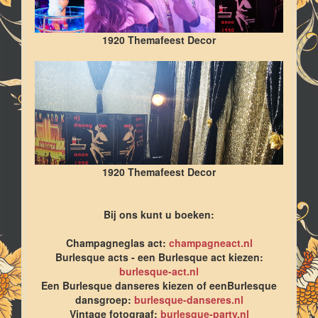
1920 Themafeest Decor
1920 Themafeest Decor
Bij ons kunt u boeken:
Champagneglas act:
champagneact.nl
Burlesque acts - een Burlesque act kiezen:
burlesque-act.nl
Een Burlesque danseres kiezen of eenBurlesque
dansgroep:
burlesque-danseres.nl
Vintage fotograaf:
burlesque-party.nl