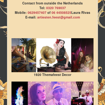
Contact from outside the Netherlands
Tel:
0320 769037
Mobile:
0629457407
of
06 44508525
Laura Rivas
E-mail:
artiesten.feest@gmail.com
1920 Themafeest Decor