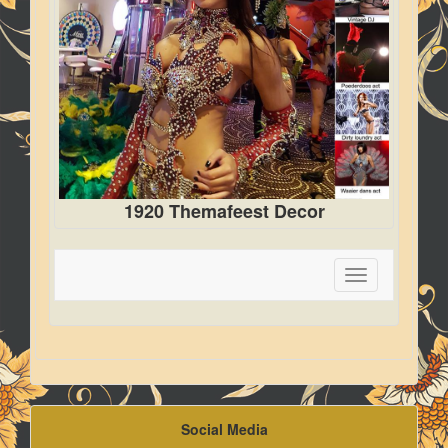
1920 Themafeest Decor
Toggle
navigation
Social Media