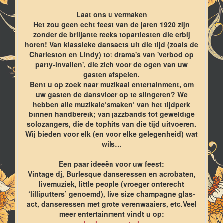
Laat ons u vermaken
Het zou geen echt feest van de jaren 1920 zijn
zonder de briljante reeks topartiesten die erbij
horen! Van klassieke dansacts uit die tijd (zoals de
Charleston en Lindy) tot drama's van 'verbod op
party-invallen', die zich voor de ogen van uw
gasten afspelen.
Bent u op zoek naar muzikaal entertainment, om
uw gasten de dansvloer op te slingeren? We
hebben alle muzikale‘smaken’ van het tijdperk
binnen handbereik; van jazzbands tot geweldige
solozangers, die de tophits van die tijd uitvoeren.
Wij bieden voor elk (en voor elke gelegenheid) wat
wils…
Een paar ideeën voor uw feest:
Vintage dj, Burlesque danseressen en acrobaten,
livemuziek, little people (vroeger onterecht
‘lilliputters’ genoemd), live size champagne glas-
act, danseressen met grote verenwaaiers, etc.Veel
meer entertainment vindt u op: