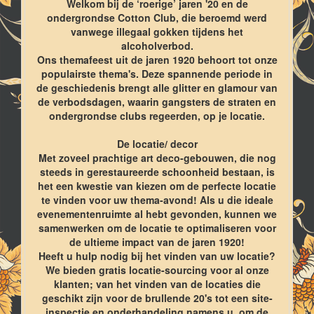
Welkom bij de ‘roerige’ jaren '20 en de
ondergrondse Cotton Club, die beroemd werd
vanwege illegaal gokken tijdens het
alcoholverbod.
Ons themafeest uit de jaren 1920 behoort tot onze
populairste thema's. Deze spannende periode in
de geschiedenis brengt alle glitter en glamour van
de verbodsdagen, waarin gangsters de straten en
ondergrondse clubs regeerden, op je locatie.
De locatie/ decor
Met zoveel prachtige art deco-gebouwen, die nog
steeds in gerestaureerde schoonheid bestaan, is
het een kwestie van kiezen om de perfecte locatie
te vinden voor uw thema-avond! Als u die ideale
evenementenruimte al hebt gevonden, kunnen we
samenwerken om de locatie te optimaliseren voor
de ultieme impact van de jaren 1920!
Heeft u hulp nodig bij het vinden van uw locatie?
We bieden gratis locatie-sourcing voor al onze
klanten; van het vinden van de locaties die
geschikt zijn voor de brullende 20's tot een site-
inspectie en onderhandeling namens u, om de