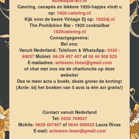
burlesque-act.nl
Catering, canapés en lekkere 1920-hapjes vindt u
op:
1920-catering.nl
Kijk voor de beste Vintage Dj op:
1920dj.nl
The Prohibition Bar - 1920 cocktailbar
1920catering.nl
Contactgegevens:
Bel ons:
Vanuit Nederland: Telefoon & WhatsApp:
0320 -
69037
Mobiel:
06-29 457 407
of
06 44 508 525
E-mailadres:
artiesten.feest@gmail.com
of chat met ons via de chatfunctie op deze
website!
Des te meer acts u boekt, deste groter de korting!
(Actie: bij het boeken van 5 acts is één act gratis!)
Contact vanuit Nederland
Tel:
0320 769037
Mobile:
0629 457407
of
0644 508525
Laura Rivas
E-mail:
artiesten.feest@gmail.com